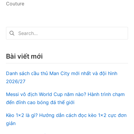
bài
Couture
viết
Tìm
kiếm
cho:
Bài viết mới
Danh sách cầu thủ Man City mới nhất và đội hình
2026/27
Messi vô địch World Cup năm nào? Hành trình chạm
đến đỉnh cao bóng đá thế giới
Kèo 1×2 là gì? Hướng dẫn cách đọc kèo 1×2 cực đơn
giản