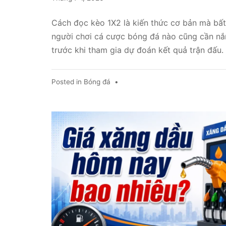
7
1,
Cách đọc kèo 1X2 là kiến thức cơ bản mà bất
2026
người chơi cá cược bóng đá nào cũng cần n
trước khi tham gia dự đoán kết quả trận đấu.
Posted in
Bóng đá
•