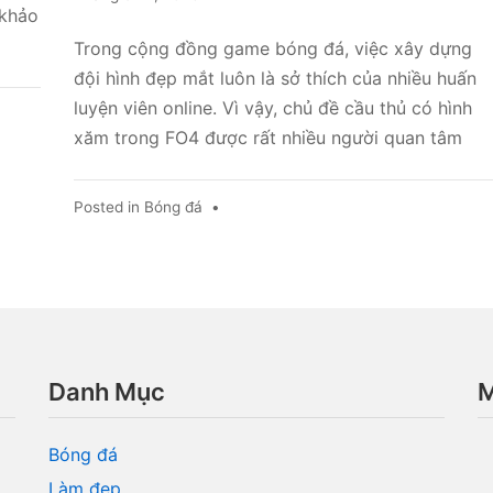
 khảo
7
4,
Trong cộng đồng game bóng đá, việc xây dựng
2026
đội hình đẹp mắt luôn là sở thích của nhiều huấn
luyện viên online. Vì vậy, chủ đề cầu thủ có hình
xăm trong FO4 được rất nhiều người quan tâm
Posted in
Bóng đá
•
Danh Mục
M
Bóng đá
Làm đẹp