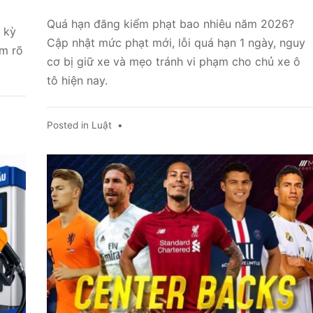
6
30,
Quá hạn đăng kiểm phạt bao nhiêu năm 2026?
 kỳ
2026
Cập nhật mức phạt mới, lỗi quá hạn 1 ngày, nguy
ắm rõ
cơ bị giữ xe và mẹo tránh vi phạm cho chủ xe ô
tô hiện nay.
Posted in
Luật
•