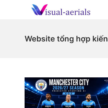
Skip
to
content
Visual-aerials.com
Website tổng hợp kiến