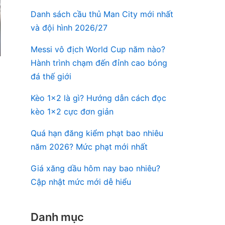
Danh sách cầu thủ Man City mới nhất
và đội hình 2026/27
Messi vô địch World Cup năm nào?
Hành trình chạm đến đỉnh cao bóng
đá thế giới
Kèo 1×2 là gì? Hướng dẫn cách đọc
kèo 1×2 cực đơn giản
Quá hạn đăng kiểm phạt bao nhiêu
năm 2026? Mức phạt mới nhất
Giá xăng dầu hôm nay bao nhiêu?
Cập nhật mức mới dễ hiểu
Danh mục