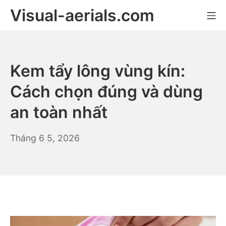
Skip
Visual-aerials.com
Mo
to
content
Kem tẩy lông vùng kín:
Cách chọn đúng và dùng
an toàn nhất
Tháng
Tháng 6 5, 2026
6
5,
2026