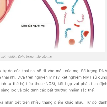
à xét nghiệm DNA trong máu của mẹ
A tự do của thai nhi sẽ đi vào máu của mẹ. Số lượng DN
a thai nhi. Dựa trên nguyên lý này, xét nghiệm NIPT sử dụn
nh tự thế hệ tiếp theo (NGS), kết hợp với phân tích địn
 sàng lọc và xác định các bất thường nhiễm sắc thể.
à nhận xét trên nhiều thang điểm khác nhau. Từ đó đán