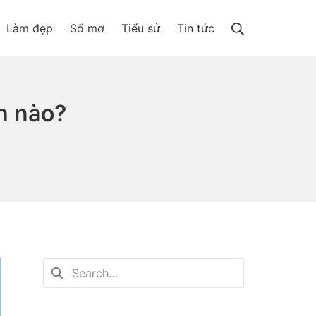
Search
Làm đẹp
Sổ mơ
Tiểu sử
Tin tức
h nào?
Tìm
kiếm
cho: