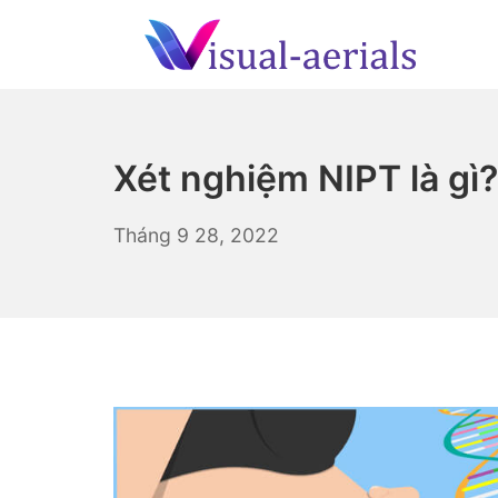
Skip
to
content
Visual-aerials.com
Xét nghiệm NIPT là gì
Tháng
Tháng 9 28, 2022
9
28,
2022