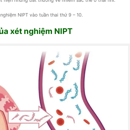
át hiện những bất thường về nhiễm sắc thể ở thai nhi.
 nghiệm NIPT vào tuần thai thứ 9 – 10.
của xét nghiệm NIPT