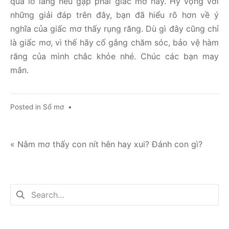
quá lo lắng nếu gặp phải giấc mơ này. Hy vọng với
những giải đáp trên đây, bạn đã hiểu rõ hơn về ý
nghĩa của giấc mơ thấy rụng răng. Dù gì đây cũng chỉ
là giấc mơ, vì thế hãy cố gắng chăm sóc, bảo vệ hàm
răng của mình chắc khỏe nhé. Chúc các bạn may
mắn.
Posted in
Sổ mơ
•
Điều
« Nằm mơ thấy con nít hên hay xui? Đánh con gì?
hướng
bài
Tìm
viết
kiếm
cho: