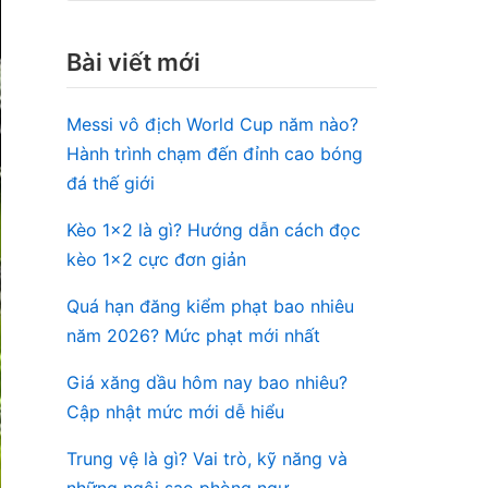
cho:
Bài viết mới
Messi vô địch World Cup năm nào?
Hành trình chạm đến đỉnh cao bóng
đá thế giới
Kèo 1×2 là gì? Hướng dẫn cách đọc
kèo 1×2 cực đơn giản
Quá hạn đăng kiểm phạt bao nhiêu
năm 2026? Mức phạt mới nhất
Giá xăng dầu hôm nay bao nhiêu?
Cập nhật mức mới dễ hiểu
Trung vệ là gì? Vai trò, kỹ năng và
những ngôi sao phòng ngự