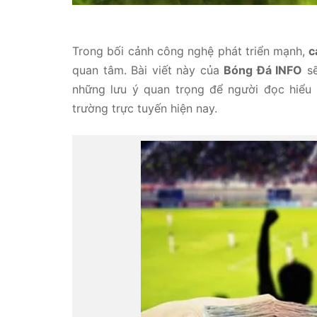
Trong bối cảnh công nghệ phát triển mạnh,
c
quan tâm. Bài viết này của
Bóng Đá INFO
sẽ
những lưu ý quan trọng để người đọc hiểu
trường trực tuyến hiện nay.