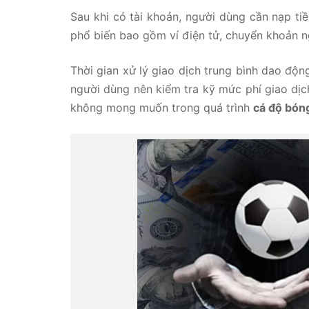
Sau khi có tài khoản, người dùng cần nạp ti
phổ biến bao gồm ví điện tử, chuyển khoản n
Thời gian xử lý giao dịch trung bình dao độn
người dùng nên kiểm tra kỹ mức phí giao dịch
không mong muốn trong quá trình
cá độ bón