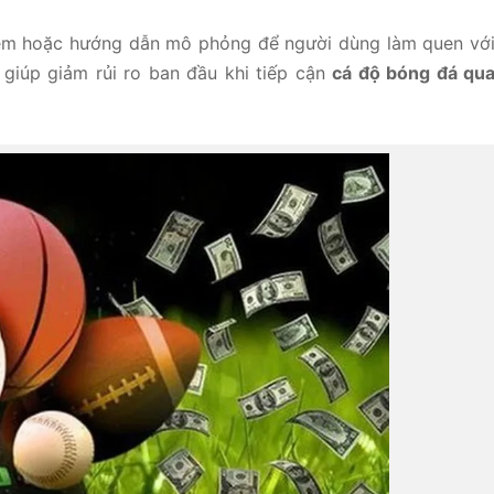
iệm hoặc hướng dẫn mô phỏng để người dùng làm quen vớ
 giúp giảm rủi ro ban đầu khi tiếp cận
cá độ bóng đá qu