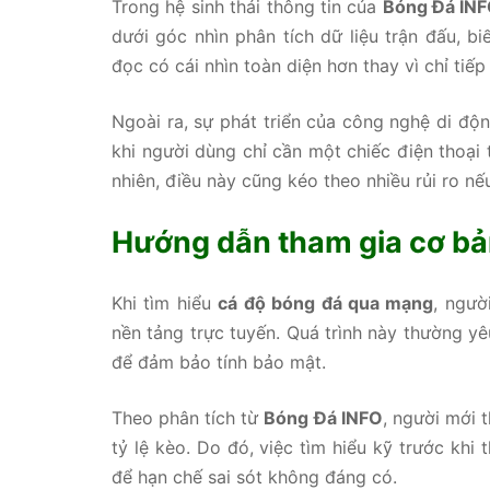
Trong hệ sinh thái thông tin của
Bóng Đá IN
dưới góc nhìn phân tích dữ liệu trận đấu, b
đọc có cái nhìn toàn diện hơn thay vì chỉ tiếp
Ngoài ra, sự phát triển của công nghệ di độ
khi người dùng chỉ cần một chiếc điện thoại 
nhiên, điều này cũng kéo theo nhiều rủi ro n
Hướng dẫn tham gia cơ b
Khi tìm hiểu
cá độ bóng đá qua mạng
, ngườ
nền tảng trực tuyến. Quá trình này thường yê
để đảm bảo tính bảo mật.
Theo phân tích từ
Bóng Đá INFO
, người mới 
tỷ lệ kèo. Do đó, việc tìm hiểu kỹ trước khi
để hạn chế sai sót không đáng có.