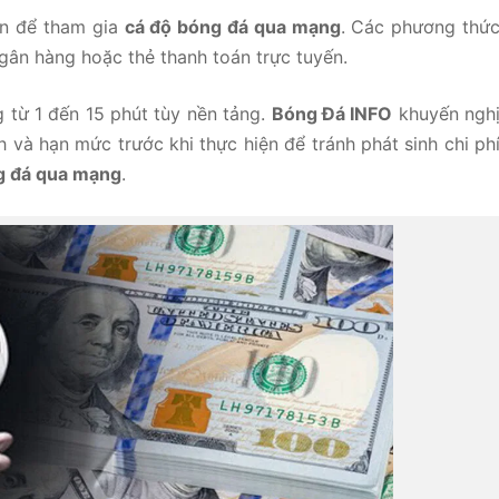
ền để tham gia
cá độ bóng đá qua mạng
. Các phương thứ
gân hàng hoặc thẻ thanh toán trực tuyến.
g từ 1 đến 15 phút tùy nền tảng.
Bóng Đá INFO
khuyến ngh
 và hạn mức trước khi thực hiện để tránh phát sinh chi ph
g đá qua mạng
.