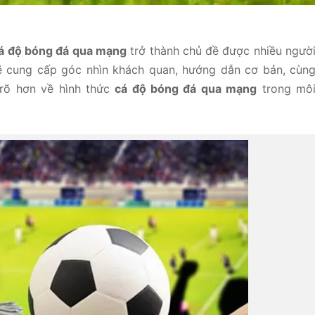
á độ bóng đá qua mạng
trở thành chủ đề được nhiều ngườ
 cung cấp góc nhìn khách quan, hướng dẫn cơ bản, cùn
 rõ hơn về hình thức
cá độ bóng đá qua mạng
trong mô