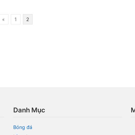
«
1
2
Danh Mục
M
Bóng đá