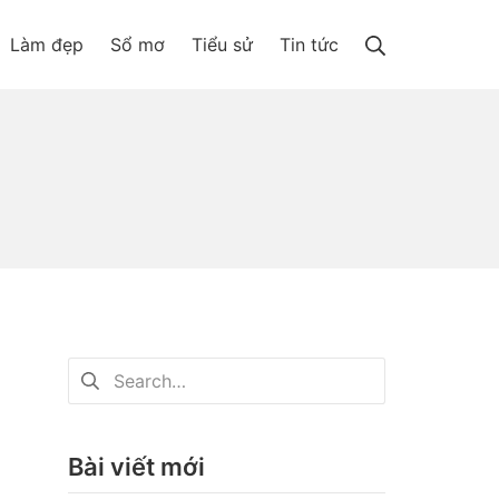
Search
Làm đẹp
Sổ mơ
Tiểu sử
Tin tức
Tìm
kiếm
cho:
Bài viết mới