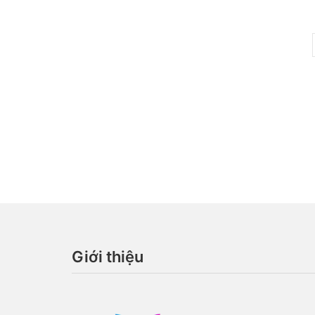
Phân
trang
bài
viết
Giới thiệu