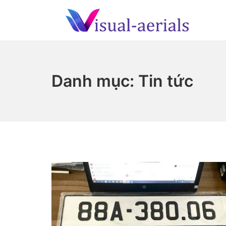
Skip
to
content
Visual-aerials.com
Danh mục:
Tin tức